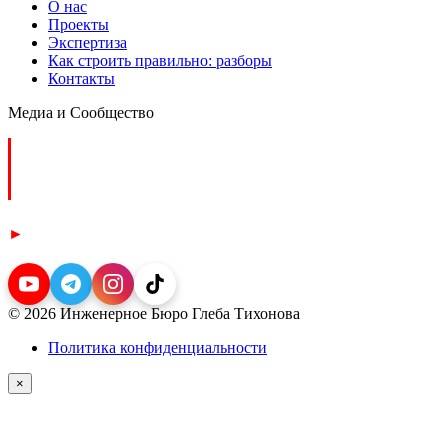
О нас
Проекты
Экспертиза
Как строить правильно: разборы
Контакты
Медиа и Сообщество
Формируем инженерный стандарт монолитных работ.
Разбираем физику процессов, ошибки и границы применимости
по СП/ГОСТ.
►
510 000+ подписчиков
© 2026
Инженерное Бюро Глеба Тихонова
Политика конфиденциальности
×