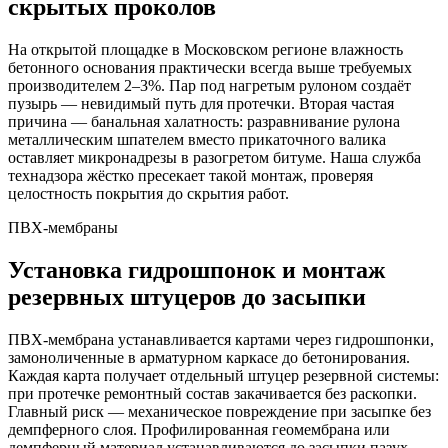
скрытых проколов
На открытой площадке в Московском регионе влажность
бетонного основания практически всегда выше требуемых
производителем 2–3%. Пар под нагретым рулоном создаёт
пузырь — невидимый путь для протечки. Вторая частая
причина — банальная халатность: разравнивание рулона
металлическим шпателем вместо прикаточного валика
оставляет микронадрезы в разогретом битуме. Наша служба
технадзора жёстко пресекает такой монтаж, проверяя
целостность покрытия до скрытия работ.
ПВХ-мембраны
Установка гидрошпонок и монтаж
резервных штуцеров до засыпки
ПВХ-мембрана устанавливается картами через гидрошпонки,
замоноличенные в арматурном каркасе до бетонирования.
Каждая карта получает отдельный штуцер резервной системы:
при протечке ремонтный состав закачивается без раскопки.
Главный риск — механическое повреждение при засыпке без
демпферного слоя. Профилированная геомембрана или
демпферный материал устанавливаются до засыпки пазух —