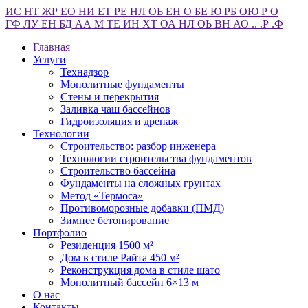
И
С
Н
Т
Ж
Р
Е
О
Н
И
Е
Т
Р
Е
Н
Л
О
Ь
Е
Н
О
Б
Е
Ю
Р
Б
О
Ю
Р
О
Г
Ф
Л
У
Е
Н
Б
Д
А
А
М
Т
Е
И
Н
Х
Т
О
А
Н
Л
О
Ь
В
Н
А
О
.
.
.
Р
.
Ф
Главная
Услуги
Технадзор
Монолитные фундаменты
Стены и перекрытия
Заливка чаш бассейнов
Гидроизоляция и дренаж
Технологии
Строительство: разбор инженера
Технологии строительства фундаментов
Строительство бассейна
Фундаменты на сложных грунтах
Метод «Термоса»
Противоморозные добавки (ПМД)
Зимнее бетонирование
Портфолио
Резиденция 1500 м²
Дом в стиле Райта 450 м²
Реконструкция дома в стиле шато
Монолитный бассейн 6×13 м
О нас
Контакты