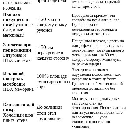
производителя
пузырь под слоем, скрытый
наплавляемая
канал протечки.
изоляция
Выплав
Проверяется крюком или
≥ 20 мм
вяжущего в
по
гвоздём по всей длине шва.
шве
Рулонные
каждому стыку
Где выплава нет —
немедленная забраковка и
битумные
рулонов
переделка до засыпки.
материалы
Найденный прокол, царапина
Заплатка при
или дефект шва — заплатка с
≥ 30 см
повреждении
перекрытием потенциального
перекрытие в
Битумная и
места протечки на 30 см в
каждую сторону
каждую сторону. Минимум,
ПВХ-системы
не рекомендация.
Электроток выявляет
Искровой
нарушения целостности как
100%
площади
контроль
искрение в точке дефекта.
смонтированных
мембраны
Единственный метод полной
карт
проверки до засыпки без
ПВХ-мембрана
вскрытия.
Монтируется в арматурных
выпусках стен до
Бентонитовый
До заливки
бетонирования. После заливки
шнур
стен
плиты установить правильно
этап
Холодный шов
невозможно — узел
армирования
плита–стена
становится постоянно
уязвимым.