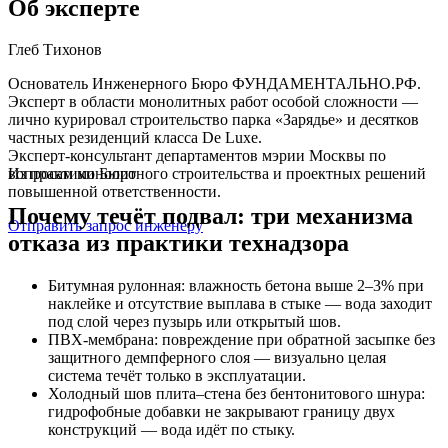
Об эксперте
Глеб Тихонов
Основатель Инженерного Бюро ФУНДАМЕНТАЛЬНО.РФ.
Эксперт в области монолитных работ особой сложности —
лично курировал строительство парка «Зарядье» и десятков
частных резиденций класса De Luxe.
Эксперт-консультант департаментов мэрии Москвы по
вопросам монолитного строительства и проектных решений
Из практики Бюро
повышенной ответственности.
Почему течёт подвал: три механизма
Отправить запрос инженеру
отказа из практики технадзора
Битумная рулонная: влажность бетона выше 2–3% при
наклейке и отсутствие выплава в стыке — вода заходит
под слой через пузырь или открытый шов.
ПВХ-мембрана: повреждение при обратной засыпке без
защитного демпферного слоя — визуально целая
система течёт только в эксплуатации.
Холодный шов плита–стена без бентонитового шнура:
гидрофобные добавки не закрывают границу двух
конструкций — вода идёт по стыку.