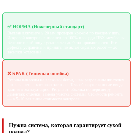
✅ НОРМА (Инженерный стандарт)
Выплав вяжущего ≥ 20 мм проверен крюком по каждому шву.
Искровой контроль выполнен по 100% площади ПВХ-мембраны.
Бентонитовый шнур установлен до бетонирования стен. Все
дефекты устранены и приняты по актам скрытых работ — до
засыпки котлована.
❌ БРАК (Типичная ошибка)
Рулоны наклеены на влажный бетон, швы разровнены шпателем,
выплава нет — котлован засыпан. Течь обнаружена после ввода
здания в эксплуатацию. Результат: обкопка по периметру,
демонтаж отделки, замена участка системы. Стоимость ремонта
— в 5–10 раз выше стоимости контроля.
Нужна система, которая гарантирует сухой
подвал?