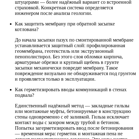
штуцерами — более надёжный вариант со встроенной
страховкой. Конкретная система определяется
инженером после анализа геологии.
Как защитить мембрану при обратной засыпке
котлована?
До начала засыпки пазух по смонтированной мембране
устанавливается защитный слой: профилированная
геомембрана, геотекстиль или экструзионный
пенополистирол. Без этого слоя обломки кирпича,
арматурные обрезки и крупный щебень в грунте
засыпки механически повредят мембрану. Такое
повреждение визуально не обнаруживается под грунтом
и проявляется только в эксплуатации.
Как герметизировать вводы коммуникаций в стенах
подвала?
Единственный надёжный метод — закладные гильзы
или монтажные муфты, бетонируемые в конструкцию
стены одновременно с её заливкой. Гильза исключает
контакт воды с зазором между трубой и бетоном.
Попытка загерметизировать ввод после бетонирования
— временная мера: герметик и монтажная пена не